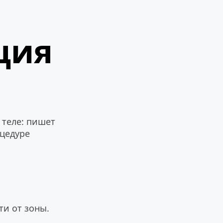
ция
теле: пишет 
оцедуре
и от зоны. 