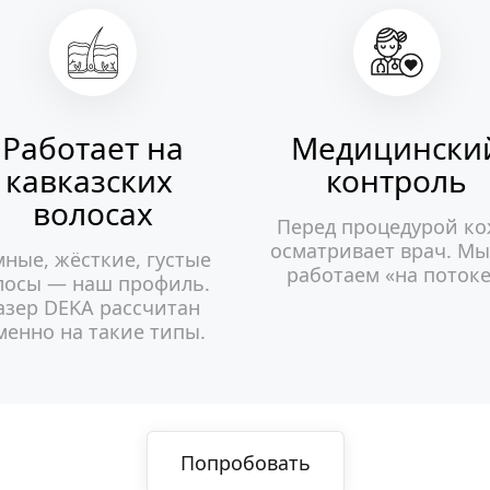
Работает на
Медицински
кавказских 
контроль
волосах
Перед процедурой ко
осматривает врач. Мы 
мные, жёсткие, густые 
работаем «на потоке
лосы — наш профиль. 
азер DEKA рассчитан 
менно на такие типы.
Попробовать