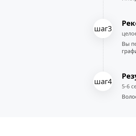
Ре
шаг3
цело
Вы п
граф
Рез
шаг4
5-6 с
Воло