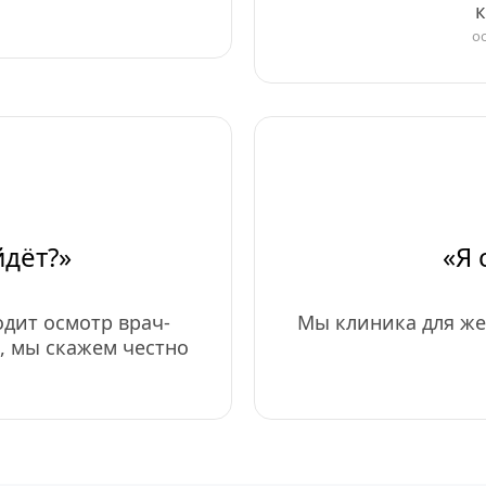
о
дёт?»
«Я
дит осмотр врач-
Мы клиника для же
н, мы скажем честно