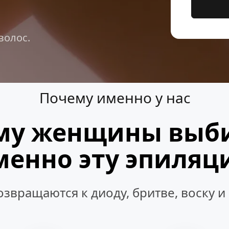
волос.
Почему именно у нас
му женщины выб
менно эту эпиляц
озвращаются к диоду, бритве, воску и