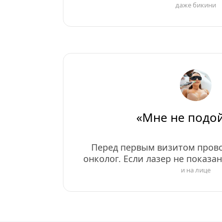
даже бикини
«Мне не подой
Перед первым визитом прово
онколог. Если лазер не показа
и на лице