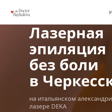
У
Лазерная 
эпиляция
без боли
в Черкесс
на итальянском александр
лазере DEKA