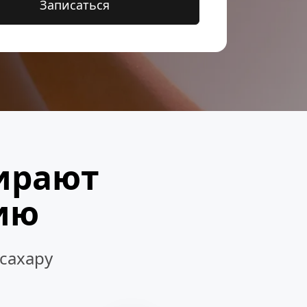
Записаться
ирают
ию
 сахару