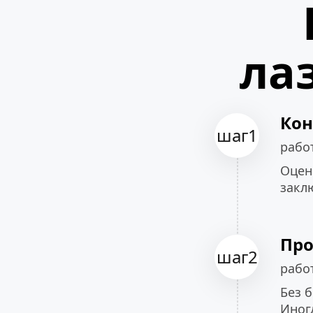
ла
Кон
шаг1
рабо
Оцени
закл
Про
шаг2
рабо
Без б
Иног