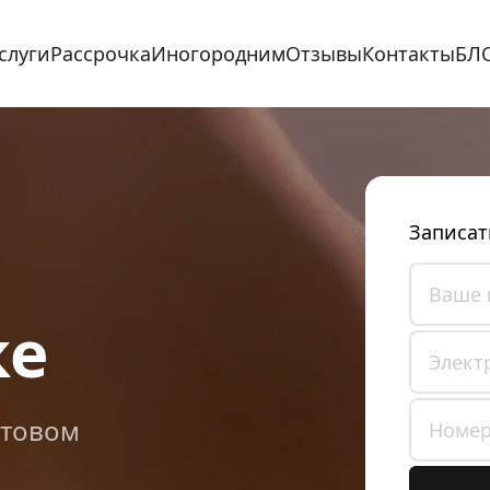
слуги
Рассрочка
Иногородним
Отзывы
Контакты
БЛ
Записат
ке
итовом