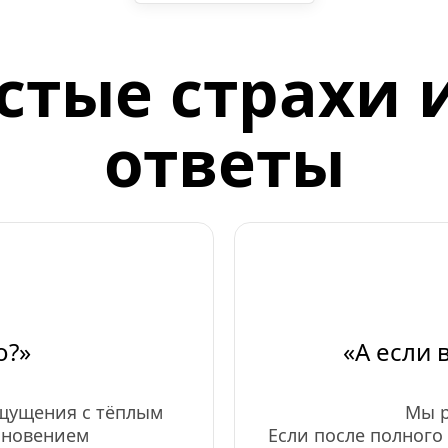
тые страхи и
ответы
о?»
«А если 
щущения с тёплым 
Мы р
сновением
Если после полного 