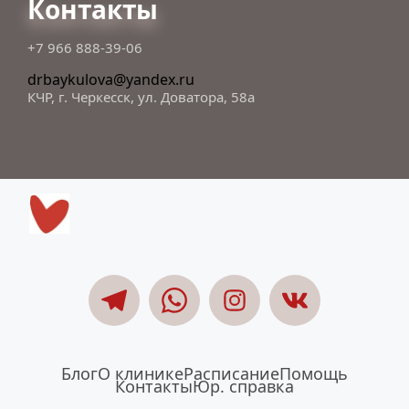
Контакты
+7 966 888-39-06
drbaykulova@yandex.ru
КЧР, г. Черкесск, ул. Доватора, 58а
Блог
О клинике
Расписание
Помощь
Контакты
Юр. справка