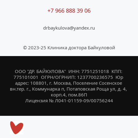
+7 966 888 39 06
drbaykulova@yandex.ru
© 2023-25 Клиника доктора Байкуловой
ООО "ДР. БАЙКУЛОВА"  ИНН: 7751251018  КПП: 
775101001  ОГРН/ОГРНИП: 1237700236575  Юр 
адрес: 108801, г. Москва, Поселение Сосенское 
вн.тер. г., Коммунарка п, Потаповская Роща ул, д. 4, 
корп.4, пом.86П
Лицензия № Л041-01159-09/00756244